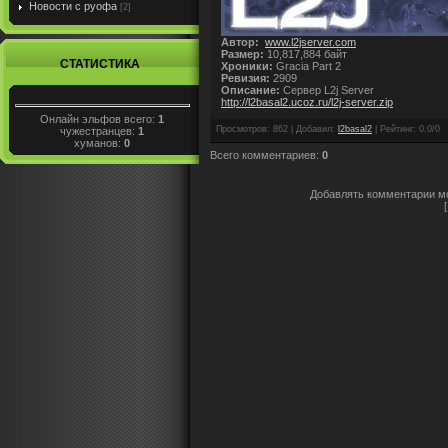
Новости с руофа
[2]
Автор:
www.l2jserver.com
Размер:
10,817,884 байт
СТАТИСТИКА
Хроники:
Gracia Part 2
Ревизия:
2909
Описание:
Сервер L2j Server
http://l2basal2.ucoz.ru/l2j-server.zip
Онлайн эльфов всего:
1
Просмотров
:
862
|
Добавил
:
l2basal2
|
Рейтинг
:
0.0
/
0
чужестранцев:
1
хуманов:
0
Всего комментариев
:
0
Добавлять комментарии мо