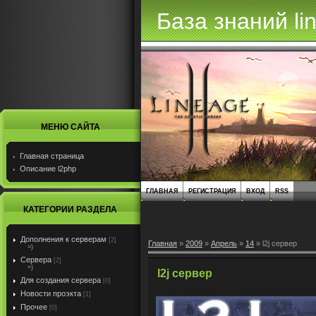
База знаний li
МЕНЮ САЙТА
Главная страница
Описание l2php
ГЛАВНАЯ
РЕГИСТРАЦИЯ
ВХОД
RSS
КАТЕГОРИИ РАЗДЕЛА
Дополнения к серверам
[2]
Главная
»
2009
»
Апрель
»
14
» l2j сервер
=)
Сервера
[2]
=)
l2j сервер
Для создания сервера
[0]
Новости проэкта
[1]
Прочее
[0]