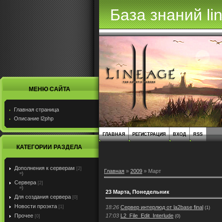
База знаний li
МЕНЮ САЙТА
Главная страница
Описание l2php
ГЛАВНАЯ
РЕГИСТРАЦИЯ
ВХОД
RSS
КАТЕГОРИИ РАЗДЕЛА
Дополнения к серверам
[2]
Главная
»
2009
»
Март
=)
Сервера
[2]
=)
23 Марта, Понедельник
Для создания сервера
[0]
Новости проэкта
18:26
Сервер интерлюд от la2base final
[1]
(1)
17:03
L2_File_Edit_Interlude
Прочее
(0)
[0]